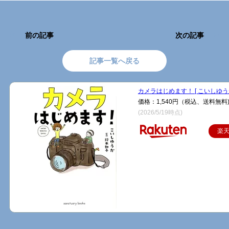
前の記事
次の記事
記事一覧へ戻る
カメラはじめます！ [ こいしゆうか
価格：1,540円（税込、送料無料
(2026/5/19時点)
楽