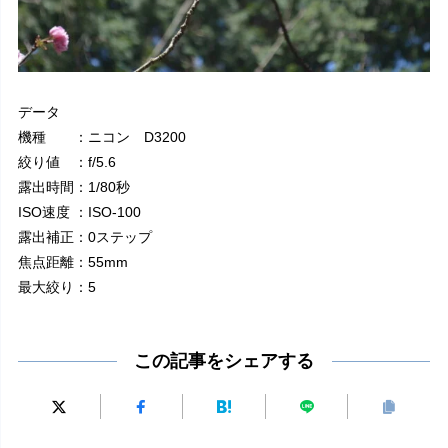
データ
機種 ：ニコン D3200
絞り値 ：f/5.6
露出時間：1/80秒
ISO速度 ：ISO-100
露出補正：0ステップ
焦点距離：55mm
最大絞り：5
この記事をシェアする