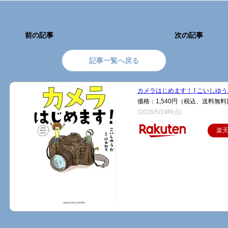
前の記事
次の記事
記事一覧へ戻る
カメラはじめます！ [ こいしゆうか
価格：1,540円（税込、送料無料
(2026/5/19時点)
楽