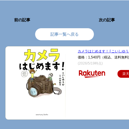
前の記事
次の記事
記事一覧へ戻る
カメラはじめます！ [ こいしゆうか
価格：1,540円（税込、送料無料
(2026/5/19時点)
楽