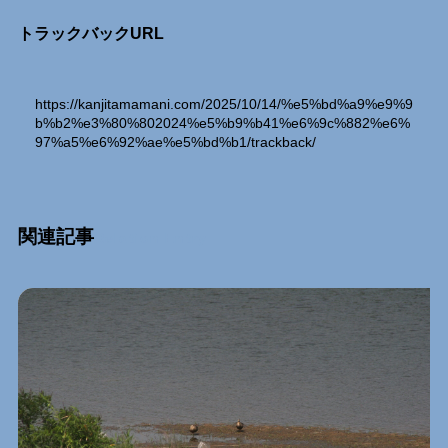
トラックバックURL
https://kanjitamamani.com/2025/10/14/%e5%bd%a9%e9%9
b%b2%e3%80%802024%e5%b9%b41%e6%9c%882%e6%
97%a5%e6%92%ae%e5%bd%b1/trackback/
関連記事
Relation Entry