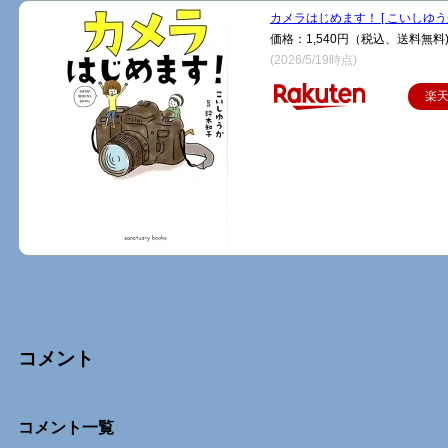
カメラはじめます！ [ こいしゆうか
価格：1,540円（税込、送料無料
(2026/5/19時点)
楽
コメント
Comments
コメント一覧