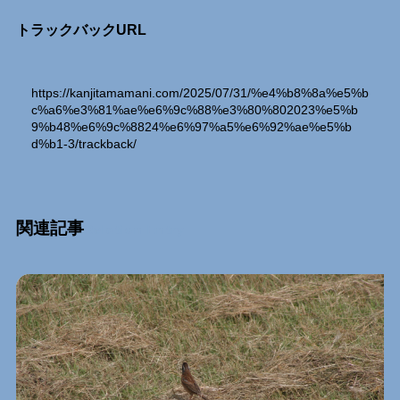
トラックバックURL
https://kanjitamamani.com/2025/07/31/%e4%b8%8a%e5%b
c%a6%e3%81%ae%e6%9c%88%e3%80%802023%e5%b
9%b48%e6%9c%8824%e6%97%a5%e6%92%ae%e5%b
d%b1-3/trackback/
関連記事
Relation Entry