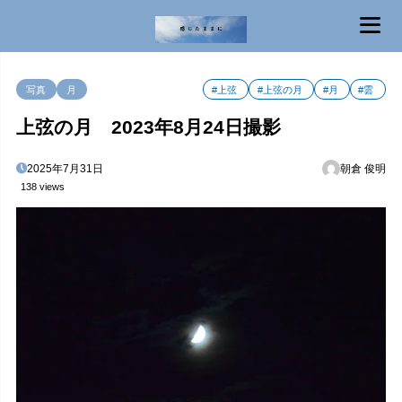
MENU
写真
月
#上弦
#上弦の月
#月
#雲
上弦の月 2023年8月24日撮影
2025年7月31日
朝倉 俊明
138 views