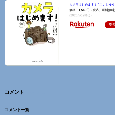
カメラはじめます！ [ こいしゆうか
価格：1,540円（税込、送料無料
(2026/5/19時点)
楽
コメント
Comments
コメント一覧