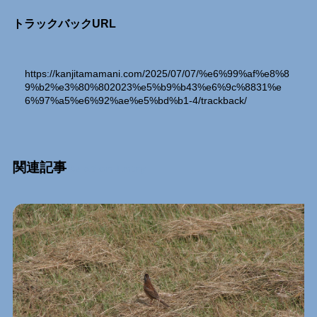
トラックバックURL
https://kanjitamamani.com/2025/07/07/%e6%99%af%e8%8
9%b2%e3%80%802023%e5%b9%b43%e6%9c%8831%e
6%97%a5%e6%92%ae%e5%bd%b1-4/trackback/
関連記事
Relation Entry