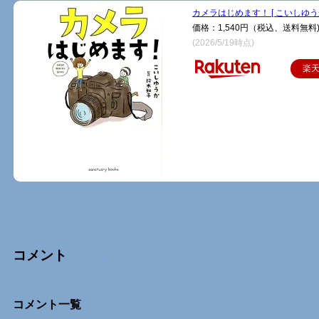
カメラはじめます！ [ こいしゆうか
価格：1,540円（税込、送料無料
(2026/5/19時点)
楽
コメント
Comments
コメント一覧