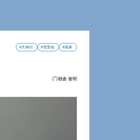
#天神川
#雪景色
#風車
朝倉 俊明