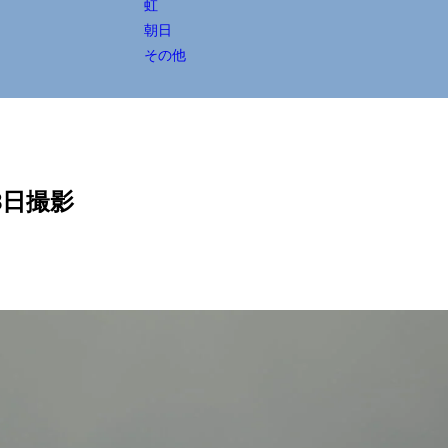
虹
朝日
その他
8日撮影