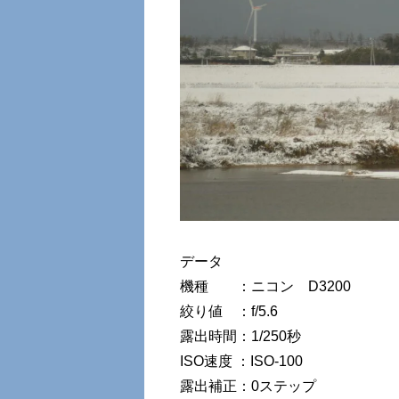
データ
機種 ：ニコン D3200
絞り値 ：f/5.6
露出時間：1/250秒
ISO速度 ：ISO-100
露出補正：0ステップ