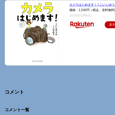
カメラはじめます！ [ こいしゆうか
価格：1,540円（税込、送料無料
(2026/5/19時点)
楽
コメント
Comments
コメント一覧