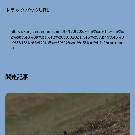
トラックバックURL
https://kanjitamamani.com/2025/06/09/%e5%bd%bc%e5%b
2%b8%e8%8a%b1%e3%80%802021%e5%b9%b49%e6%9
c%8816%e6%97%a5%e6%92%ae%e5%bd%b1-2/trackbac
k/
関連記事
Relation Entry