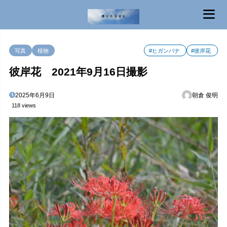
MENU
写真
植物
#ヒガンバナ
#彼岸花
彼岸花 2021年9月16日撮影
2025年6月9日
朝倉 俊明
118 views