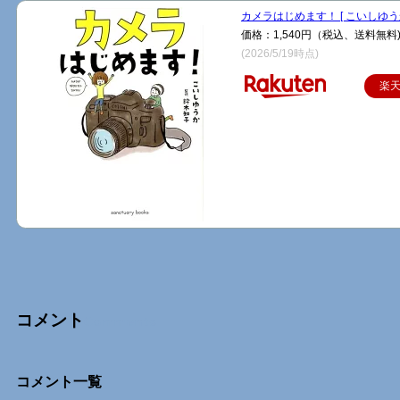
カメラはじめます！ [ こいしゆうか
価格：1,540円（税込、送料無料
(2026/5/19時点)
楽
コメント
Comments
コメント一覧