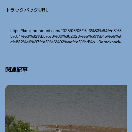
トラックバックURL
https://kanjitamamani.com/2025/06/05/%e3%83%84%e3%8
3%84%e3%82%b8%e3%80%802023%e5%b9%b45%e6%9
c%882%e6%97%a5%e6%92%ae%e5%bd%b1-3/trackback/
関連記事
Relation Entry