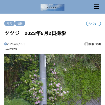
MENU
写真
植物
#ツツジ
ツツジ 2023年5月2日撮影
2025年6月5日
朝倉 俊明
123 views