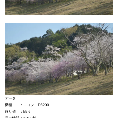
データ
機種 ：ニコン D3200
絞り値 ：f/5.6
露出時間：1/100秒