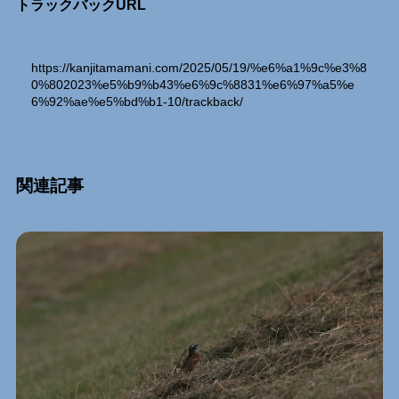
トラックバックURL
https://kanjitamamani.com/2025/05/19/%e6%a1%9c%e3%8
0%802023%e5%b9%b43%e6%9c%8831%e6%97%a5%e
6%92%ae%e5%bd%b1-10/trackback/
関連記事
Relation Entry