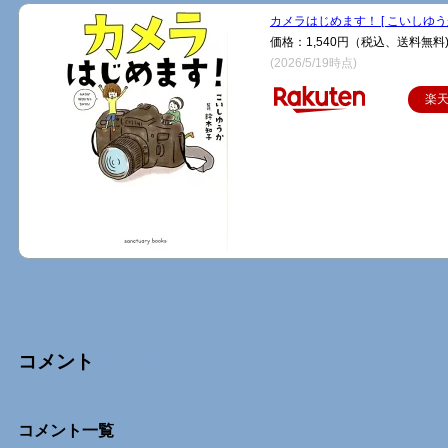
カメラはじめます！ [ こいしゆうか
価格：1,540円（税込、送料無料
(2026/5/19時点)
楽
コメント
Comments
コメント一覧