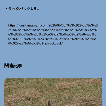
トラックバックURL
https://kanjitamamani.com/2025/05/05/%e3%82%bb%e3%8
2%a4%e3%82%bf%e3%82%ab%e3%82%a2%e3%83%af%
e3%83%80%e3%83%81%e3%82%bd%e3%82%a6%e3%8
0%802022%e5%b9%b410%e6%9c%8816%e6%97%a5%e
6%92%ae%e5%bd%b1-2/trackback/
関連記事
Relation Entry