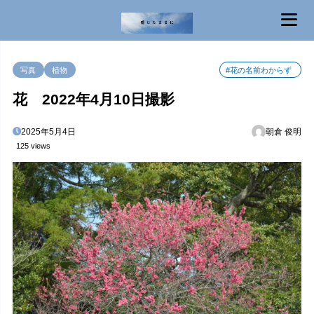
MENU
写真
植物
#花の名前わからず
花 2022年4月10日撮影
2025年5月4日
朝倉 俊明
125 views