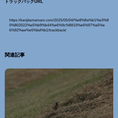
トラックバックURL
https://kanjitamamani.com/2025/05/04/%e8%8a%b1%e3%8
0%802022%e5%b9%b44%e6%9c%8810%e6%97%a5%e
6%92%ae%e5%bd%b1/trackback/
関連記事
Relation Entry