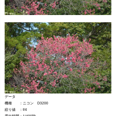
データ
機種 ：ニコン D3200
絞り値 ：f/4
露出時間：1/400秒