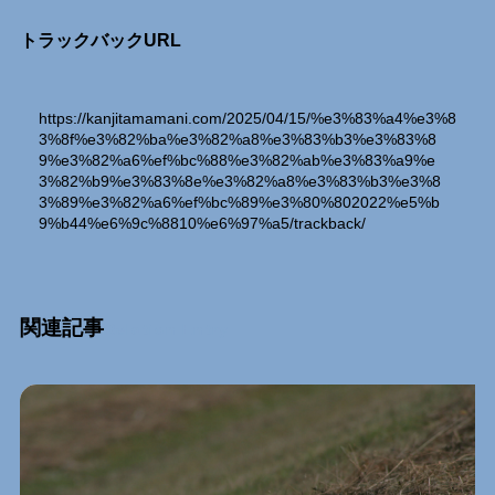
トラックバックURL
https://kanjitamamani.com/2025/04/15/%e3%83%a4%e3%8
3%8f%e3%82%ba%e3%82%a8%e3%83%b3%e3%83%8
9%e3%82%a6%ef%bc%88%e3%82%ab%e3%83%a9%e
3%82%b9%e3%83%8e%e3%82%a8%e3%83%b3%e3%8
3%89%e3%82%a6%ef%bc%89%e3%80%802022%e5%b
9%b44%e6%9c%8810%e6%97%a5/trackback/
関連記事
Relation Entry