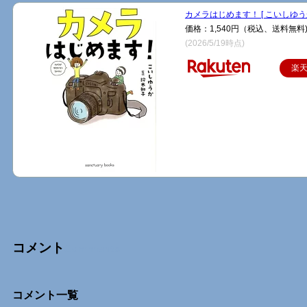
カメラはじめます！ [ こいしゆうか
価格：1,540円（税込、送料無料
(2026/5/19時点)
楽
コメント
Comments
コメント一覧