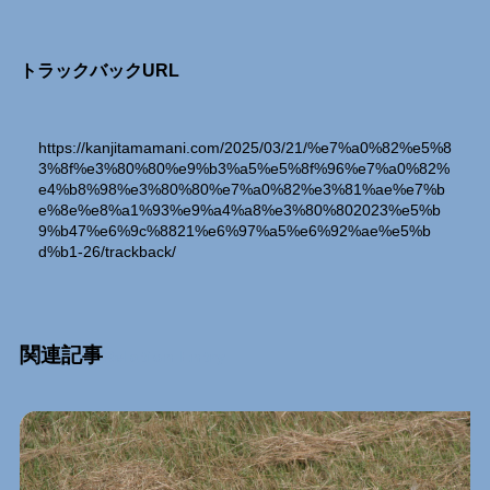
トラックバックURL
https://kanjitamamani.com/2025/03/21/%e7%a0%82%e5%8
3%8f%e3%80%80%e9%b3%a5%e5%8f%96%e7%a0%82%
e4%b8%98%e3%80%80%e7%a0%82%e3%81%ae%e7%b
e%8e%e8%a1%93%e9%a4%a8%e3%80%802023%e5%b
9%b47%e6%9c%8821%e6%97%a5%e6%92%ae%e5%b
d%b1-26/trackback/
関連記事
Relation Entry