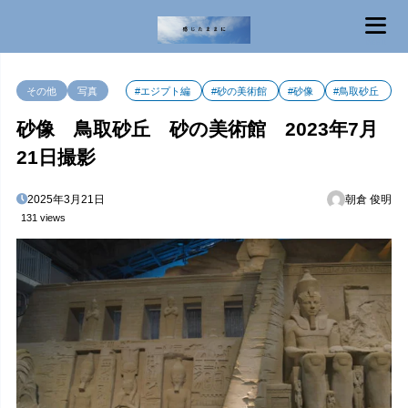
MENU
その他
写真
#エジプト編
#砂の美術館
#砂像
#鳥取砂丘
砂像 鳥取砂丘 砂の美術館 2023年7月
21日撮影
2025年3月21日
朝倉 俊明
131 views