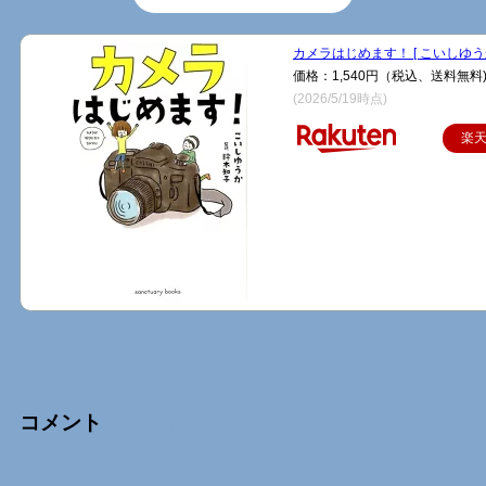
カメラはじめます！ [ こいしゆうか
価格：1,540円（税込、送料無料
(2026/5/19時点)
楽
コメント
Comments