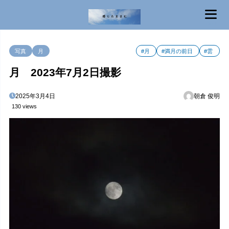
MENU
写真
月
#月
#満月の前日
#雲
月 2023年7月2日撮影
2025年3月4日
朝倉 俊明
130 views