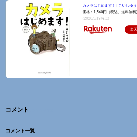
カメラはじめます！ [ こいしゆうか
価格：1,540円（税込、送料無料
(2026/5/19時点)
楽
コメント
Comments
コメント一覧