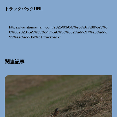
トラックバックURL
https://kanjitamamani.com/2025/03/04/%e6%9c%88%e3%8
0%802023%e5%b9%b47%e6%9c%882%e6%97%a5%e6%
92%ae%e5%bd%b1/trackback/
関連記事
Relation Entry