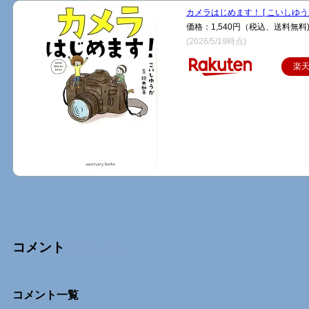
カメラはじめます！ [ こいしゆうか
価格：1,540円（税込、送料無料
(2026/5/19時点)
楽
コメント
Comments
コメント一覧