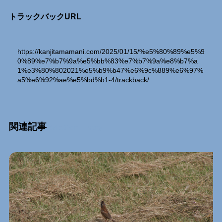
トラックバックURL
https://kanjitamamani.com/2025/01/15/%e5%80%89%e5%9
0%89%e7%b7%9a%e5%bb%83%e7%b7%9a%e8%b7%a
1%e3%80%802021%e5%b9%b47%e6%9c%889%e6%97%
a5%e6%92%ae%e5%bd%b1-4/trackback/
関連記事
Relation Entry