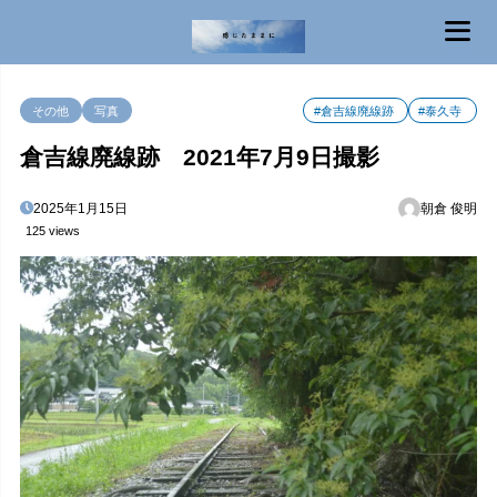
MENU
その他
写真
#倉吉線廃線跡
#泰久寺
倉吉線廃線跡 2021年7月9日撮影
2025年1月15日
朝倉 俊明
125 views