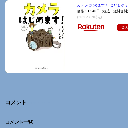
カメラはじめます！ [ こいしゆうか
価格：1,540円（税込、送料無料
(2026/5/19時点)
楽
コメント
Comments
コメント一覧