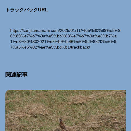
トラックバックURL
https://kanjitamamani.com/2025/01/11/%e5%80%89%e5%9
0%89%e7%b7%9a%e5%bb%83%e7%b7%9a%e8%b7%a
1%e3%80%802021%e5%b9%b46%e6%9c%8820%e6%9
7%a5%e6%92%ae%e5%bd%b1/trackback/
関連記事
Relation Entry