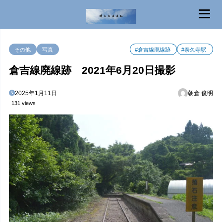
MENU
その他
写真
#倉吉線廃線跡
#泰久寺駅
倉吉線廃線跡 2021年6月20日撮影
2025年1月11日
朝倉 俊明
131 views