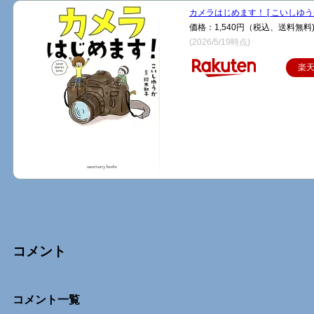
カメラはじめます！ [ こいしゆうか
価格：1,540円（税込、送料無料
(2026/5/19時点)
楽
コメント
Comments
コメント一覧