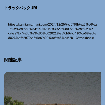
トラックバックURL
https://kanjitamamani.com/2024/12/25/%e8%8b%a5%e6%a
1%9c%e9%89%84%e9%81%93%e3%80%80%e9%9a%b
c%e9%a7%85%e3%80%802021%e5%b9%b410%e6%9c%
8826%e6%97%a5%e6%92%ae%e5%bd%b1-3/trackback/
関連記事
Relation Entry