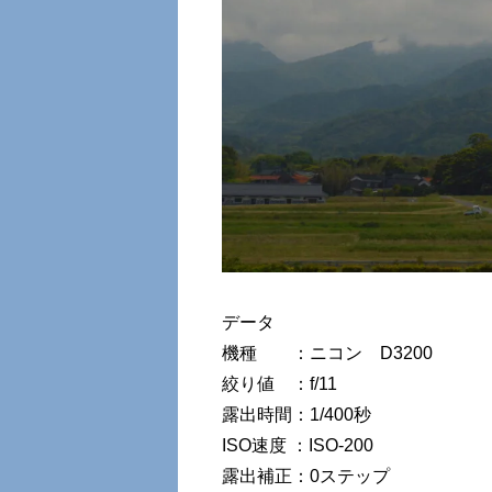
データ
機種 ：ニコン D3200
絞り値 ：f/11
露出時間：1/400秒
ISO速度 ：ISO-200
露出補正：0ステップ