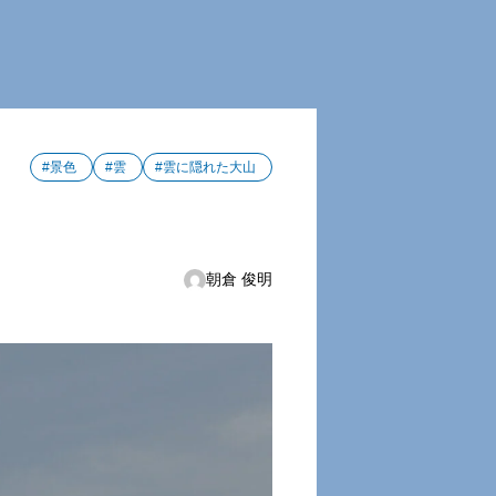
#景色
#雲
#雲に隠れた大山
朝倉 俊明