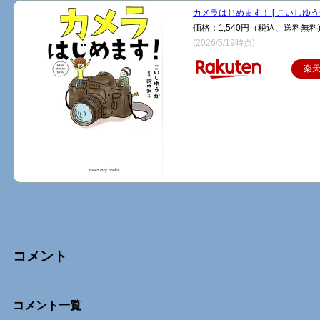
カメラはじめます！ [ こいしゆうか
価格：1,540円（税込、送料無料
(2026/5/19時点)
楽
コメント
Comments
コメント一覧