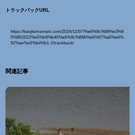
トラックバックURL
https://kanjitamamani.com/2024/11/07/%e6%9c%88%e3%8
0%802022%e5%b9%b45%e6%9c%886%e6%97%a5%e6%
92%ae%e5%bd%b1-2/trackback/
関連記事
Relation Entry