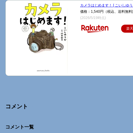
カメラはじめます！ [ こいしゆうか
価格：1,540円（税込、送料無料
(2026/5/19時点)
楽
コメント
Comments
コメント一覧