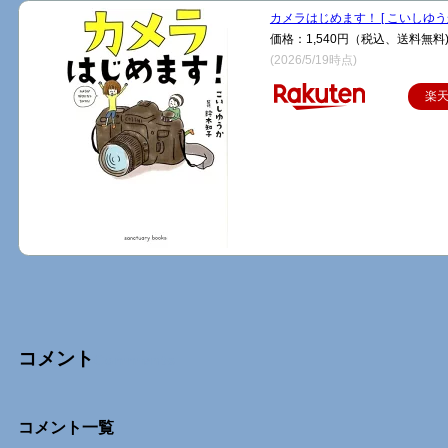
カメラはじめます！ [ こいしゆうか
価格：1,540円（税込、送料無料
(2026/5/19時点)
楽
コメント
Comments
コメント一覧