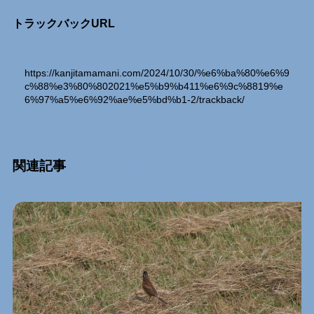
トラックバックURL
https://kanjitamamani.com/2024/10/30/%e6%ba%80%e6%9
c%88%e3%80%802021%e5%b9%b411%e6%9c%8819%e
6%97%a5%e6%92%ae%e5%bd%b1-2/trackback/
関連記事
Relation Entry