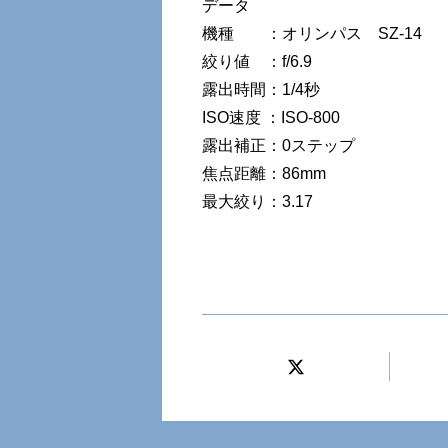
データ
機種 ：オリンパス SZ-14
絞り値 ：f/6.9
露出時間：1/4秒
ISO速度 ：ISO-800
露出補正：0ステップ
焦点距離：86mm
最大絞り：3.17