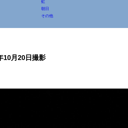
虹
朝日
その他
年10月20日撮影