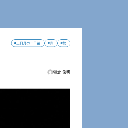
#三日月の一日後
#月
#秋
朝倉 俊明