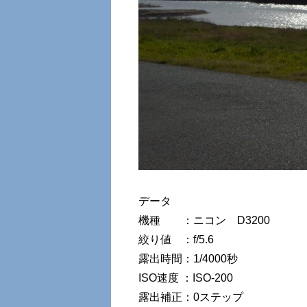
データ
機種 ：ニコン D3200
絞り値 ：f/5.6
露出時間：1/4000秒
ISO速度 ：ISO-200
露出補正：0ステップ