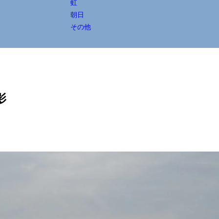
虹
朝日
その他
影