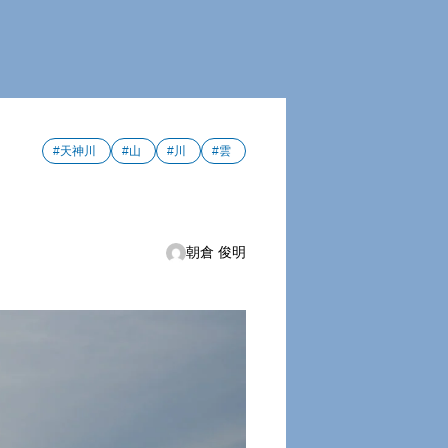
#天神川
#山
#川
#雲
朝倉 俊明