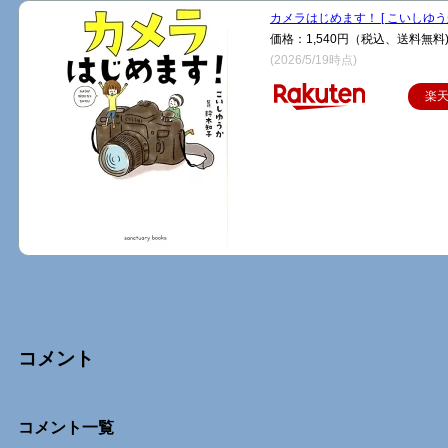
カメラはじめます！ [ こいしゆうか
価格：1,540円（税込、送料無料
(2026/5/19時点)
楽
コメント
Comments
コメント一覧