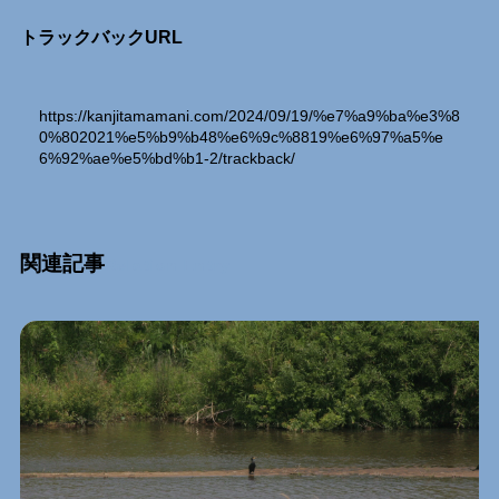
トラックバックURL
https://kanjitamamani.com/2024/09/19/%e7%a9%ba%e3%8
0%802021%e5%b9%b48%e6%9c%8819%e6%97%a5%e
6%92%ae%e5%bd%b1-2/trackback/
関連記事
Relation Entry