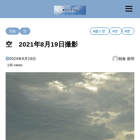
MENU
写真
空
#曇り空
#空
#雲
空 2021年8月19日撮影
2024年9月19日
朝倉 俊明
135 views